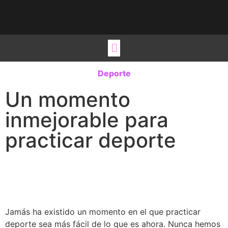
Viste tu hogar
Estilos de vida
Ideas para regalo
Ocio y Viajes
Deporte
Un momento
inmejorable para
practicar deporte
Jamás ha existido un momento en el que practicar
deporte sea más fácil de lo que es ahora. Nunca hemos