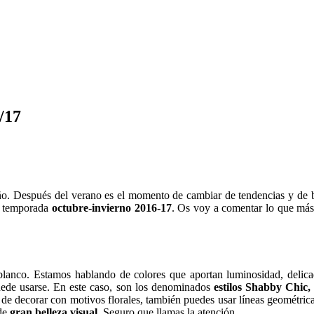
/17
ño. Después del verano es el momento de cambiar de tendencias y de b
a temporada
octubre-invierno 2016-17
. Os voy a comentar lo que más
y blanco. Estamos hablando de colores que aportan luminosidad, delica
 puede usarse. En este caso, son los denominados
estilos Shabby Chic,
 de decorar con motivos florales, también puedes usar líneas geométrica
de
gran belleza visual
. Seguro que llamas la atención.