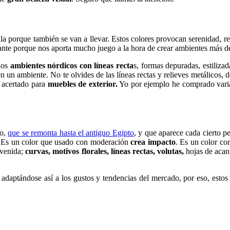
uila porque también se van a llevar. Estos colores provocan serenidad, 
esante porque nos aporta mucho juego a la hora de crear ambientes más
los
ambientes nórdicos con líneas recta
s, formas depuradas, estiliza
n un ambiente. No te olvides de las líneas rectas y relieves metálicos,
 acertado para
muebles de exterior.
Yo por ejemplo he comprado varias
ro,
que se remonta hasta el antiguo Egipto
, y que aparece cada cierto p
s. Es un color que usado con moderación
crea impacto
. Es un color co
nvenida;
curvas, motivos florales, líneas rectas, volutas,
hojas de acant
adaptándose así a los gustos y tendencias del mercado, por eso, estos t