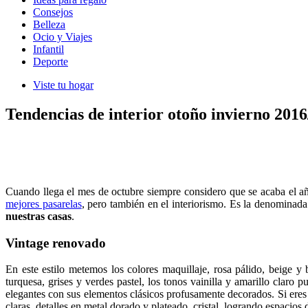
Consejos
Belleza
Ocio y Viajes
Infantil
Deporte
Viste tu hogar
Tendencias de interior otoño invierno 2016
Cuando llega el mes de octubre siempre considero que se acaba el a
mejores pasarelas
, pero también en el interiorismo. Es la denominad
nuestras casas
.
Vintage renovado
En este estilo metemos los colores maquillaje, rosa pálido, beige 
turquesa, grises y verdes pastel, los tonos vainilla y amarillo claro
elegantes con sus elementos clásicos profusamente decorados. Si eres
claras, detalles en metal dorado y plateado, cristal, logrando espacios 