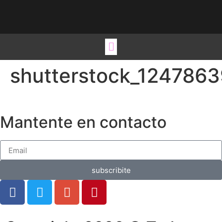
Viste tu hogar
Estilos de vida
Ideas para regalo
Ocio y Viajes
shutterstock_1247863
Mantente en contacto
subscribite