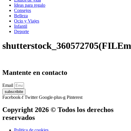
Ideas para regalo
Consejos
Belleza
Ocio y Viajes
Infantil
Deporte
shutterstock_360572705(FILEm
Mantente en contacto
Email
subscribite
Facebook-f
Twitter
Google-plus-g
Pinterest
Copyright 2026 © Todos los derechos
reservados
Politica de cookies