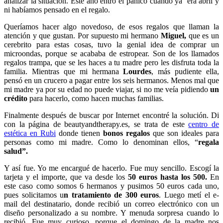
analizar la situación. Este año entró el pánico cuando ya era abril y
ni habíamos pensado en el regalo.
Queríamos hacer algo novedoso, de esos regalos que llaman la
atención y que gustan. Por supuesto mi hermano
Miguel,
que es un
cerebrito para estas cosas, tuvo la genial idea de comprar un
microondas, porque se acababa de estropear. Son de los llamados
regalos trampa, que se les haces a tu madre pero les disfruta toda la
familia. Mientras que mi hermana
Lourdes
, más pudiente ella,
pensó en un crucero a pagar entre los seis hermanos. Menos mal que
mi madre ya por su edad no puede viajar, si no me veía pidiendo
un
crédito
para hacerlo, como hacen muchas familias.
Finalmente después de buscar por Internet encontré la solución. Di
con la página de beautyandtherapy.es, se trata de este
centro de
estética en Rubi
donde tienen
bonos regalos
que son ideales para
personas como mi madre. Como lo denominan ellos, “
regala
salud”.
Y así fue. Yo me encargué de hacerlo. Fue muy sencillo. Escogí la
tarjeta y el importe, que va desde los
50 euros hasta los 500.
En
este caso como somos 6 hermanos y pusimos 50 euros cada uno,
pues solicitamos u
n tratamiento de 300 euros
. Luego metí el e-
mail del destinatario, donde recibió un correo electrónico con un
diseño personalizado a su nombre. Y menuda sorpresa cuando lo
recibió. Fue muy curioso, porque el domingo de la madre nos