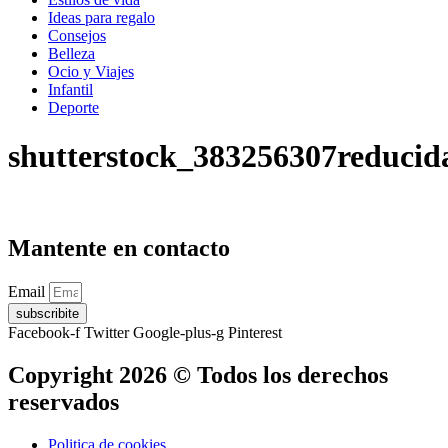
Ideas para regalo
Consejos
Belleza
Ocio y Viajes
Infantil
Deporte
shutterstock_383256307reducid
Mantente en contacto
Email
subscribite
Facebook-f
Twitter
Google-plus-g
Pinterest
Copyright 2026 © Todos los derechos
reservados
Politica de cookies