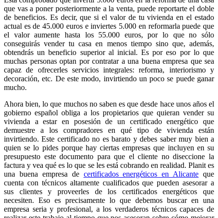
que vas a poner posteriormente a la venta, puede reportarte el doble
de beneficios. Es decir, que si el valor de tu vivienda en el estado
actual es de 45.000 euros e inviertes 5.000 en reformarla puede que
el valor aumente hasta los 55.000 euros, por lo que no sólo
conseguirás vender tu casa en menos tiempo sino que, además,
obtendrás un beneficio superior al inicial. Es por eso por lo que
muchas personas optan por contratar a una buena empresa que sea
capaz de ofrecerles servicios integrales: reforma, interiorismo y
decoración, etc. De este modo, invirtiendo un poco se puede ganar
mucho.
Ahora bien, lo que muchos no saben es que desde hace unos años el
gobierno español obliga a los propietarios que quieran vender su
vivienda a estar en posesión de un certificado energético que
demuestre a los compradores en qué tipo de vivienda están
invirtiendo. Este certificado no es barato y debes saber muy bien a
quien se lo pides porque hay ciertas empresas que incluyen en su
presupuesto este documento para que el cliente no diseccione la
factura y vea qué es lo que se les está cobrando en realidad. Planit es
una buena empresa de
certificados energéticos en Alicante
que
cuenta con técnicos altamente cualificados que pueden asesorar a
sus clientes y proveerles de los certificados energéticos que
necesiten. Eso es precisamente lo que debemos buscar en una
empresa seria y profesional, a los verdaderos técnicos capaces de
realizar este trabajo al tiempo que nos asesoran sobre cómo mejorar