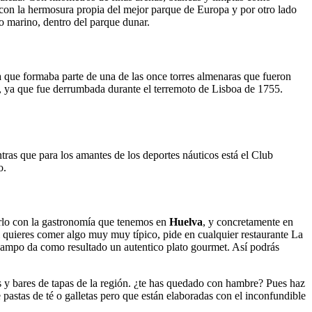
con la hermosura propia del mejor parque de Europa y por otro lado
eo marino, dentro del parque dunar.
a que formaba parte de una de las once torres almenaras que fueron
, ya que fue derrumbada durante el terremoto de Lisboa de 1755.
ras que para los amantes de los deportes náuticos está el Club
o.
erlo con la gastronomía que tenemos en
Huelva
, y concretamente en
i quieres comer algo muy muy típico, pide en cualquier restaurante La
campo da como resultado un autentico plato gourmet. Así podrás
tes y bares de tapas de la región. ¿te has quedado con hambre? Pues haz
pastas de té o galletas pero que están elaboradas con el inconfundible