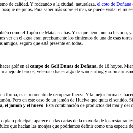
rismo de calidad. Y rodeando a la ciudad, naturaleza,
el coto de Doñana
el bosque de pinos. Para saber más sobre el mar, se puede visitar el mus
ambién como el Tapón de Matalascañas. Y es que tiene mucha historia, y
 ver en el agua eran precisamente los cimientos de una de esas torres
us amigos, seguro que está presente en todas.
hacer golf en el
campo de Golf Dunas de Doñana,
de 18 hoyos. Mient
l manejo de barcos, veleros o hacer algo de windsurfing y submarinism
s en forma, es el momento de recuperar fuerza. Y la mejor forma es hac
 jamón. Pero en este caso de un jamón de Huelva que quita el sentido. S
a, el jamón y el huevo
. Esta combinación de productos del mar y del 
o plato principal, aparece en las cartas de la mayoría de los restauran
dulce que hacían las monjas que podríamos definir como una especie de 