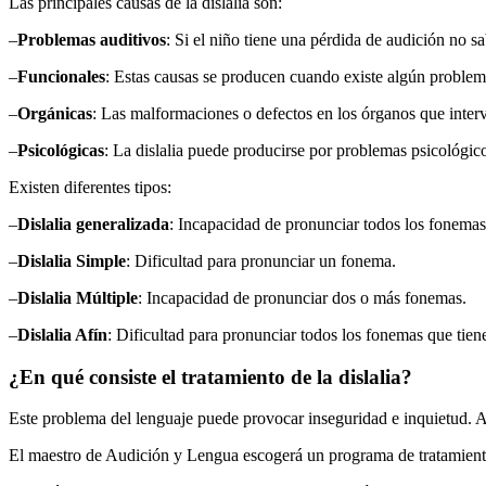
Las principales causas de la dislalia son:
–
Problemas auditivos
: Si el niño tiene una pérdida de audición no s
–
Funcionales
: Estas causas se producen cuando existe algún problema
–
Orgánicas
: Las malformaciones o defectos en los órganos que intervi
–
Psicológicas
: La dislalia puede producirse por problemas psicológico
Existen diferentes tipos:
–
Dislalia generalizada
: Incapacidad de pronunciar todos los fonemas
–
Dislalia Simple
: Dificultad para pronunciar un fonema.
–
Dislalia Múltiple
: Incapacidad de pronunciar dos o más fonemas.
–
Dislalia Afín
: Dificultad para pronunciar todos los fonemas que tien
¿En qué consiste el tratamiento de la dislalia?
Este problema del lenguaje puede provocar inseguridad e inquietud. Ad
El maestro de Audición y Lengua escogerá un programa de tratamiento a