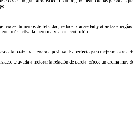
mágicos y es un gran afrodisíaco. Es un regalo ideal para las personas 
rpo.
nera sentimientos de felicidad, reduce la ansiedad y atrae las energías p
tener más activa la memoria y la concentración.
 deseo, la pasión y la energía positiva. Es perfecto para mejorar las rel
síaco, te ayuda a mejorar la relación de pareja, ofrece un aroma muy dul