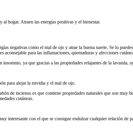
 al hogar. Atraen las energías positivas y el bienestar.
rgías negativas como el mal de ojo y atrae la buena suerte. Se lo puede
n es aconsejable para las inflamaciones, quemaduras y afecciones cutánea
n insomnio, ya que gracias a las propiedades relajantes de la lavanda, 
n para alejar la envidia y el mal de ojo.
jabón de incienso es que contiene propiedades naturales que son muy ben
ermedades cutáneas.
muy interesante con el que se consigue endulzar cualquier relación de pa