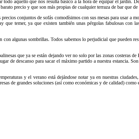
todo aquello que nos resulta básico a la hora de equipar el jardín. De
u barato precio y que son más propias de cualquier terraza de bar que de
recios conjuntos de sofás comodísimos con sus mesas para usar a mo
y que temer, ya que existen también unas pérgolas fabulosas con las
n con algunas sombrillas. Todos sabemos lo perjudicial que pueden result
inesas que ya se están dejando ver no solo por las zonas costeras de 
lugar de descanso para sacar el máximo partido a nuestra estancia. S
emperaturas y el verano está dejándose notar ya en nuestras ciudades,
resas de grandes soluciones (así como económicas y de calidad) como e