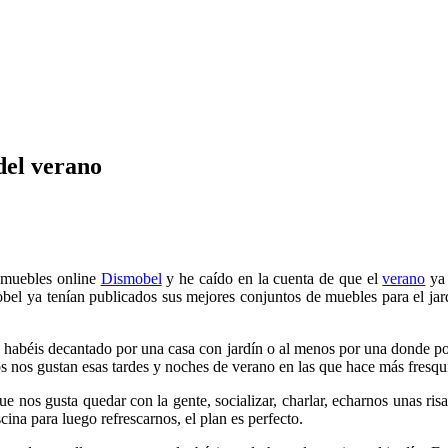
del verano
e muebles online
Dismobel
y he caído en la cuenta de que el
verano
ya 
l ya tenían publicados sus mejores conjuntos de muebles para el jardí
os habéis decantado por una casa con jardín o al menos por una donde p
 nos gustan esas tardes y noches de verano en las que hace más fresquit
ue nos gusta quedar con la gente, socializar, charlar, echarnos unas 
cina para luego refrescarnos, el plan es perfecto.