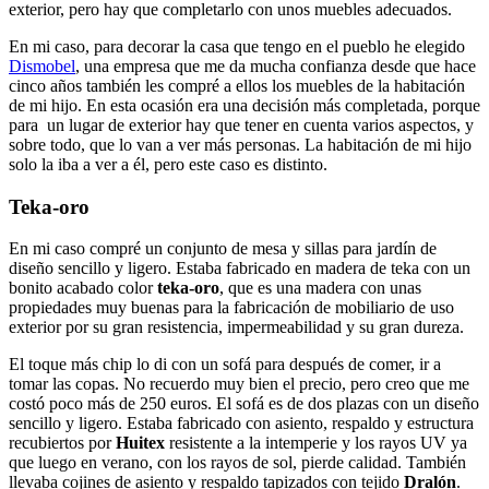
exterior, pero hay que completarlo con unos muebles adecuados.
En mi caso, para decorar la casa que tengo en el pueblo he elegido
Dismobel
, una empresa que me da mucha confianza desde que hace
cinco años también les compré a ellos los muebles de la habitación
de mi hijo. En esta ocasión era una decisión más completada, porque
para un lugar de exterior hay que tener en cuenta varios aspectos, y
sobre todo, que lo van a ver más personas. La habitación de mi hijo
solo la iba a ver a él, pero este caso es distinto.
Teka-oro
En mi caso compré un conjunto de mesa y sillas para jardín de
diseño sencillo y ligero. Estaba fabricado en madera de teka con un
bonito acabado color
teka-oro
, que es una madera con unas
propiedades muy buenas para la fabricación de mobiliario de uso
exterior por su gran resistencia, impermeabilidad y su gran dureza.
El toque más chip lo di con un sofá para después de comer, ir a
tomar las copas. No recuerdo muy bien el precio, pero creo que me
costó poco más de 250 euros. El sofá es de dos plazas con un diseño
sencillo y ligero. Estaba fabricado con asiento, respaldo y estructura
recubiertos por
Huitex
resistente a la intemperie y los rayos UV ya
que luego en verano, con los rayos de sol, pierde calidad. También
llevaba cojines de asiento y respaldo tapizados con tejido
Dralón
.