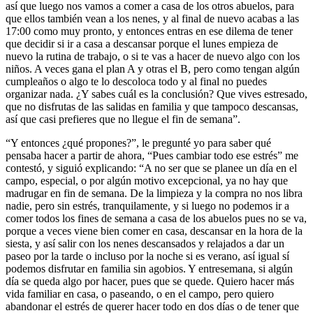
así que luego nos vamos a comer a casa de los otros abuelos, para
que ellos también vean a los nenes, y al final de nuevo acabas a las
17:00 como muy pronto, y entonces entras en ese dilema de tener
que decidir si ir a casa a descansar porque el lunes empieza de
nuevo la rutina de trabajo, o si te vas a hacer de nuevo algo con los
niños. A veces gana el plan A y otras el B, pero como tengan algún
cumpleaños o algo te lo descoloca todo y al final no puedes
organizar nada. ¿Y sabes cuál es la conclusión? Que vives estresado,
que no disfrutas de las salidas en familia y que tampoco descansas,
así que casi prefieres que no llegue el fin de semana”.
“Y entonces ¿qué propones?”, le pregunté yo para saber qué
pensaba hacer a partir de ahora, “Pues cambiar todo ese estrés” me
contestó, y siguió explicando: “A no ser que se planee un día en el
campo, especial, o por algún motivo excepcional, ya no hay que
madrugar en fin de semana. De la limpieza y la compra no nos libra
nadie, pero sin estrés, tranquilamente, y si luego no podemos ir a
comer todos los fines de semana a casa de los abuelos pues no se va,
porque a veces viene bien comer en casa, descansar en la hora de la
siesta, y así salir con los nenes descansados y relajados a dar un
paseo por la tarde o incluso por la noche si es verano, así igual sí
podemos disfrutar en familia sin agobios. Y entresemana, si algún
día se queda algo por hacer, pues que se quede. Quiero hacer más
vida familiar en casa, o paseando, o en el campo, pero quiero
abandonar el estrés de querer hacer todo en dos días o de tener que