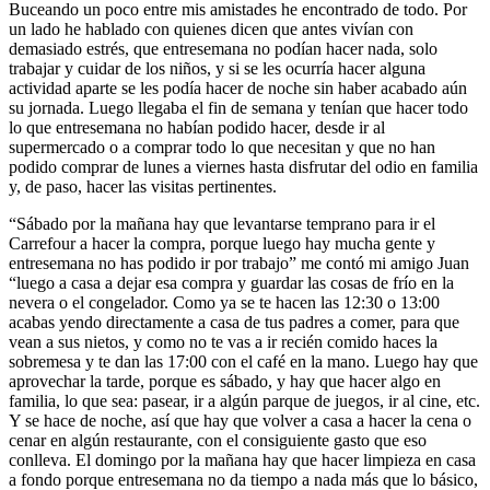
Buceando un poco entre mis amistades he encontrado de todo. Por
un lado he hablado con quienes dicen que antes vivían con
demasiado estrés, que entresemana no podían hacer nada, solo
trabajar y cuidar de los niños, y si se les ocurría hacer alguna
actividad aparte se les podía hacer de noche sin haber acabado aún
su jornada. Luego llegaba el fin de semana y tenían que hacer todo
lo que entresemana no habían podido hacer, desde ir al
supermercado o a comprar todo lo que necesitan y que no han
podido comprar de lunes a viernes hasta disfrutar del odio en familia
y, de paso, hacer las visitas pertinentes.
“Sábado por la mañana hay que levantarse temprano para ir el
Carrefour a hacer la compra, porque luego hay mucha gente y
entresemana no has podido ir por trabajo” me contó mi amigo Juan
“luego a casa a dejar esa compra y guardar las cosas de frío en la
nevera o el congelador. Como ya se te hacen las 12:30 o 13:00
acabas yendo directamente a casa de tus padres a comer, para que
vean a sus nietos, y como no te vas a ir recién comido haces la
sobremesa y te dan las 17:00 con el café en la mano. Luego hay que
aprovechar la tarde, porque es sábado, y hay que hacer algo en
familia, lo que sea: pasear, ir a algún parque de juegos, ir al cine, etc.
Y se hace de noche, así que hay que volver a casa a hacer la cena o
cenar en algún restaurante, con el consiguiente gasto que eso
conlleva. El domingo por la mañana hay que hacer limpieza en casa
a fondo porque entresemana no da tiempo a nada más que lo básico,