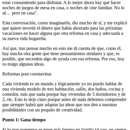
estar consumiendo para disfrutar. A lo mejor ahora hay que hacer
noches de juegos de mesa en casa, o noches de cine familiar. No lo
sé… pero en casa”.
Esta conversación, como imaginaréis, dio mucho de sí, y me explicó
que quiere invertir el dinero que había ahorrado para las próximas
vacaciones en hacer alguna que otra reforma en casa y adecuarla a
su nueva vida hogareña.
Así que, tras pensar mucho en esto me di cuenta de que, como él,
hay mucha otra gente que tiene pensamientos similares y que, es
posible, que necesiten algo de ayuda con esa reforma. Por eso, hoy
os traigo algunas ideas.
Reformas post coronavirus
Cada vivienda es un mundo y lógicamente yo no puedo hablar de
una vivienda modelo de tres habitación, salón, dos baños, cocina y
comedor, más que nada porque hay viviendas de 5 dormitorios y de
2, etc. Esto lo dejo claro porque antes de nada debemos comprender
que siempre habrá que adaptar las ideas que nos den a nuestras
posibilidades con un poquito de creatividad.
Punto 1: Gana tiempo
Si lo que queremos es tener más tiempo en familia tal vez, en ciertos