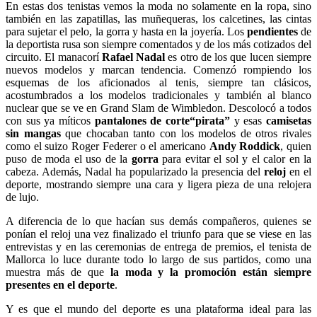
En estas dos tenistas vemos la moda no solamente en la ropa, sino
también en las
zapatillas
, las muñequeras, los calcetines, las cintas
para sujetar el pelo, la gorra y hasta en la joyería. Los
pendientes
de
la deportista rusa son siempre comentados y de los más cotizados del
circuito. El manacorí
Rafael Nadal
es otro de los que lucen siempre
nuevos modelos y marcan tendencia. Comenzó rompiendo los
esquemas de los aficionados al tenis, siempre tan clásicos,
acostumbrados a los modelos tradicionales y también al blanco
nuclear que se ve en Grand Slam de Wimbledon. Descolocó a todos
con sus ya míticos
pantalones de corte“pirata”
y esas
camisetas
sin mangas
que chocaban tanto con los modelos de otros rivales
como el suizo Roger Federer o el americano
Andy Roddick
, quien
puso de moda el uso de la
gorra
para evitar el sol y el calor en la
cabeza. Además, Nadal ha popularizado la presencia del
reloj
en el
deporte, mostrando siempre una cara y ligera pieza de una relojera
de lujo.
A diferencia de lo que hacían sus demás compañeros, quienes se
ponían el reloj una vez finalizado el triunfo para que se viese en las
entrevistas y en las ceremonias de entrega de premios, el tenista de
Mallorca lo luce durante todo lo largo de sus partidos, como una
muestra más de que
la moda y la promoción están siempre
presentes en el deporte
.
Y es que el mundo del deporte es una plataforma ideal para las