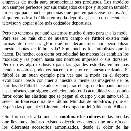
empresas de moda para promocionar sus productos. Los modelos
son siempre perfectos por sus trabajados cuerpos y suponen también
un espejo para muchas personas que quieren parecerse a ellos. Así,
si queremos ir a la última en moda deportiva, basta con encender el
televisor y copiar a los más cotizados deportistas.
Pero no tenemos por qué gastarnos mucho dinero para ir a la moda.
Para ser los más chic de nuestro campo de
fútbol
existen más
formas de destacar. ¿Por qué no decantarnos por
personalizar
nuestras botas
de fútbol sala
? Son muchos los futbolistas que lo
hacen. De hecho, con cierta periodicidad las marcas les cambian los
modelos y les ponen hasta sus nombres impresos o sus dorsales.
Pero no es algo exclusivo para las grandes estrellas, en muchas
tiendas nosotros podemos hacer lo mismo con nuestro calzado. El
fútbol es un buen ejemplo para ver que la moda en el deporte
evoluciona, basta con traer a nuestra a mente las imágenes de los
partidos de fútbol hace años y comparar el largo de los pantalones o
las camisetas, que siguen evolucionando en la actualidad y causando
furor como las elásticas que se pegan al cuerpo y que tanto usó la
selección francesa durante el último Mundial de Sudáfrica, y que en
España las popularizó Llorente, el exjugador del Athletic de Bilbao.
Otra forma de ir a la moda es
combinar los colores
de las prendas
que llevamos. Incluso existen colecciones enteras que nos ofrecen
los diferentes accesorios armonizados, desde el color de las