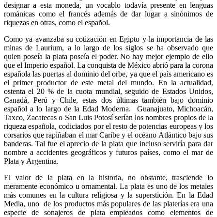
designar a esta moneda, un vocablo todavía presente en lenguas
románicas como el francés además de dar lugar a sinónimos de
riquezas en otras, como el español.
Como ya avanzaba su cotización en Egipto y la importancia de las
minas de Laurium, a lo largo de los siglos se ha observado que
quien poseía la plata poseía el poder. No hay mejor ejemplo de ello
que el Imperio español. La conquista de México abrió para la corona
española las puertas al dominio del orbe, ya que el país americano es
el primer productor de este metal del mundo. En la actualidad,
ostenta el 20 % de la cuota mundial, seguido de Estados Unidos,
Canadá, Perú y Chile, estas dos últimas también bajo dominio
español a lo largo de la Edad Moderna. Guanajuato, Michoacán,
Taxco, Zacatecas o San Luis Potosí serían los nombres propios de la
riqueza española, codiciados por el resto de potencias europeas y los
corsarios que rapiñaban el mar Caribe y el océano Atlántico bajo sus
banderas. Tal fue el aprecio de la plata que incluso serviría para dar
nombre a accidentes geográficos y futuros países, como el mar de
Plata y Argentina.
El valor de la plata en la historia, no obstante, trasciende lo
meramente económico u ornamental. La plata es uno de los metales
más comunes en la cultura religiosa y la superstición. En la Edad
Media, uno de los productos más populares de las platerías era una
especie de sonajeros de plata empleados como elementos de