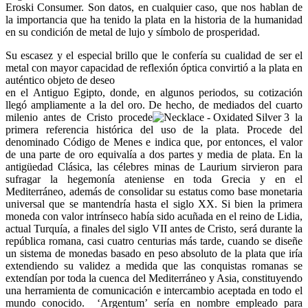
Eroski Consumer. Son datos, en cualquier caso, que nos hablan de
la importancia que ha tenido la plata en la historia de la humanidad
en su condición de metal de lujo y símbolo de prosperidad.
Su escasez y el especial brillo que le confería su cualidad de ser el
metal con mayor capacidad de reflexión óptica convirtió a la plata en
auténtico objeto de deseo
en el Antiguo Egipto, donde, en algunos periodos, su cotización
llegó ampliamente a la del oro. De hecho, de mediados del cuarto
milenio antes de Cristo procede
la
primera referencia histórica del uso de la plata. Procede del
denominado Código de Menes e indica que, por entonces, el valor
de una parte de oro equivalía a dos partes y media de plata. En la
antigüedad Clásica, las célebres minas de Laurium sirvieron para
sufragar la hegemonía ateniense en toda Grecia y en el
Mediterráneo, además de consolidar su estatus como base monetaria
universal que se mantendría hasta el siglo XX. Si bien la primera
moneda con valor intrínseco había sido acuñada en el reino de Lidia,
actual Turquía, a finales del siglo VII antes de Cristo, será durante la
república romana, casi cuatro centurias más tarde, cuando se diseñe
un sistema de monedas basado en peso absoluto de la plata que iría
extendiendo su validez a medida que las conquistas romanas se
extendían por toda la cuenca del Mediterráneo y Asia, constituyendo
una herramienta de comunicación e intercambio aceptada en todo el
mundo conocido. ‘Argentum’ sería en nombre empleado para