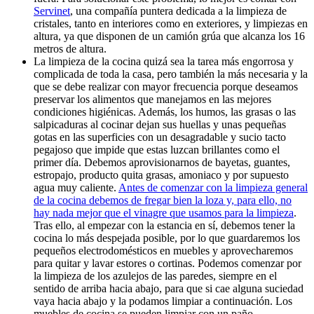
Servinet
, una compañía puntera dedicada a la limpieza de
cristales, tanto en interiores como en exteriores, y limpiezas en
altura, ya que disponen de un camión grúa que alcanza los 16
metros de altura.
La limpieza de la cocina quizá sea la tarea más engorrosa y
complicada de toda la casa, pero también la más necesaria y la
que se debe realizar con mayor frecuencia porque deseamos
preservar los alimentos que manejamos en las mejores
condiciones higiénicas. Además, los humos, las grasas o las
salpicaduras al cocinar dejan sus huellas y unas pequeñas
gotas en las superficies con un desagradable y sucio tacto
pegajoso que impide que estas luzcan brillantes como el
primer día. Debemos aprovisionarnos de bayetas, guantes,
estropajo, producto quita grasas, amoniaco y por supuesto
agua muy caliente.
Antes de comenzar con la limpieza general
de la cocina debemos de fregar bien la loza y, para ello, no
hay nada mejor que el vinagre que usamos para la limpieza
.
Tras ello, al empezar con la estancia en sí, debemos tener la
cocina lo más despejada posible, por lo que guardaremos los
pequeños electrodomésticos en muebles y aprovecharemos
para quitar y lavar estores o cortinas. Podemos comenzar por
la limpieza de los azulejos de las paredes, siempre en el
sentido de arriba hacia abajo, para que si cae alguna suciedad
vaya hacia abajo y la podamos limpiar a continuación. Los
muebles de cocina se pueden limpiar con un paño