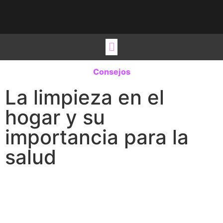
Viste tu hogar
Estilos de vida
Ideas para regalo
Ocio y Viajes
Consejos
La limpieza en el
hogar y su
importancia para la
salud