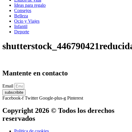
Ideas para regalo
Consejos
Belleza
Ocio y Viajes
Infantil
Deporte
shutterstock_446790421reducid
Mantente en contacto
Email
subscribite
Facebook-f
Twitter
Google-plus-g
Pinterest
Copyright 2026 © Todos los derechos
reservados
Politica de cookies