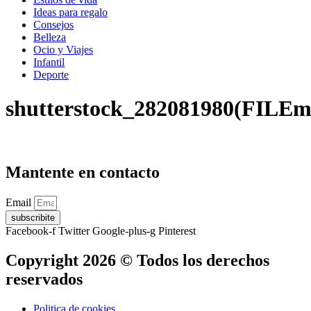
Ideas para regalo
Consejos
Belleza
Ocio y Viajes
Infantil
Deporte
shutterstock_282081980(FILEm
Mantente en contacto
Email
subscribite
Facebook-f
Twitter
Google-plus-g
Pinterest
Copyright 2026 © Todos los derechos
reservados
Politica de cookies