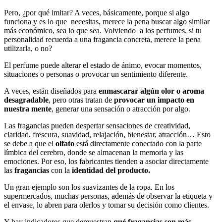
Pero, ¿por qué imitar? A veces, básicamente, porque si algo
funciona y es lo que necesitas, merece la pena buscar algo similar
más económico, sea lo que sea. Volviendo a los perfumes, si tu
personalidad recuerda a una fragancia concreta, merece la pena
utilizarla, o no?
El perfume puede alterar el estado de ánimo, evocar momentos,
situaciones o personas o provocar un sentimiento diferente.
A veces, están diseñados para
enmascarar algún olor o aroma
desagradable
, pero otras tratan de
provocar un impacto en
nuestra mente
, generar una sensación o atracción por algo.
Las fragancias pueden despertar sensaciones de creatividad,
claridad, frescura, suavidad, relajación, bienestar, atracción… Esto
se debe a que el
olfato
está directamente conectado con la parte
límbica del cerebro, donde se almacenan la memoria y las
emociones. Por eso, los fabricantes tienden a asociar directamente
las
fragancias
con la
identidad del producto.
Un gran ejemplo son los suavizantes de la ropa. En los
supermercados, muchas personas, además de observar la etiqueta y
el envase, lo abren para olerlos y tomar su decisión como clientes.
Y hay indicadores que demuestran
qué fragancias son más