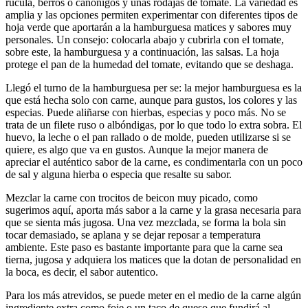
rúcula, berros o canónigos y unas rodajas de tomate. La variedad es
amplia y las opciones permiten experimentar con diferentes tipos de
hoja verde que aportarán a la hamburguesa matices y sabores muy
personales. Un consejo: colocarla abajo y cubrirla con el tomate,
sobre este, la hamburguesa y a continuación, las salsas. La hoja
protege el pan de la humedad del tomate, evitando que se deshaga.
Llegó el turno de la hamburguesa per se: la mejor hamburguesa es la
que está hecha solo con carne, aunque para gustos, los colores y las
especias. Puede aliñarse con hierbas, especias y poco más. No se
trata de un filete ruso o albóndigas, por lo que todo lo extra sobra. El
huevo, la leche o el pan rallado o de molde, pueden utilizarse si se
quiere, es algo que va en gustos. Aunque la mejor manera de
apreciar el auténtico sabor de la carne, es condimentarla con un poco
de sal y alguna hierba o especia que resalte su sabor.
Mezclar la carne con trocitos de beicon muy picado, como
sugerimos aquí, aporta más sabor a la carne y la grasa necesaria para
que se sienta más jugosa. Una vez mezclada, se forma la bola sin
tocar demasiado, se aplana y se dejar reposar a temperatura
ambiente. Este paso es bastante importante para que la carne sea
tierna, jugosa y adquiera los matices que la dotan de personalidad en
la boca, es decir, el sabor autentico.
Para los más atrevidos, se puede meter en el medio de la carne algún
ingrediente extra como foie o un taco de queso que fundirá al