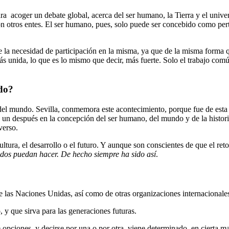
ara acoger un debate global, acerca del ser humano, la Tierra y el univer
otros entes. El ser humano, pues, solo puede ser concebido como perte
e la necesidad de participación en la misma, ya que de la misma forma q
nida, lo que es lo mismo que decir, más fuerte. Solo el trabajo común 
ndo?
l del mundo. Sevilla, conmemora este acontecimiento, porque fue de esta
 un después en la concepción del ser humano, del mundo y de la histori
verso.
ultura, el desarrollo o el futuro. Y aunque son conscientes de que el ret
os puedan hacer. De hecho siempre ha sido así
.
e las Naciones Unidas, así como de otras organizaciones internacionale
y que sirva para las generaciones futuras.
opciones, y decirse por una o por otra, viene determinado, en cierta man