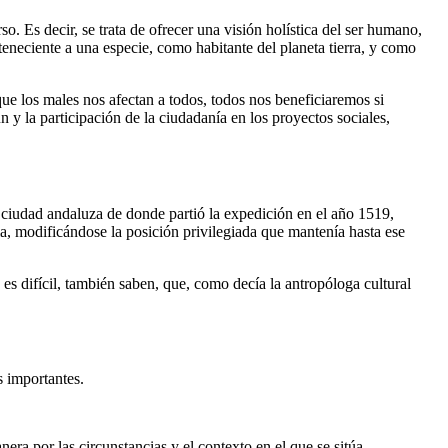
so. Es decir, se trata de ofrecer una visión holística del ser humano,
neciente a una especie, como habitante del planeta tierra, y como
ue los males nos afectan a todos, todos nos beneficiaremos si
y la participación de la ciudadanía en los proyectos sociales,
 ciudad andaluza de donde partió la expedición en el año 1519,
a, modificándose la posición privilegiada que mantenía hasta ese
o es difícil, también saben, que, como decía la antropóloga cultural
s importantes.
era por las circunstancias y el contexto en el que se sitúa.