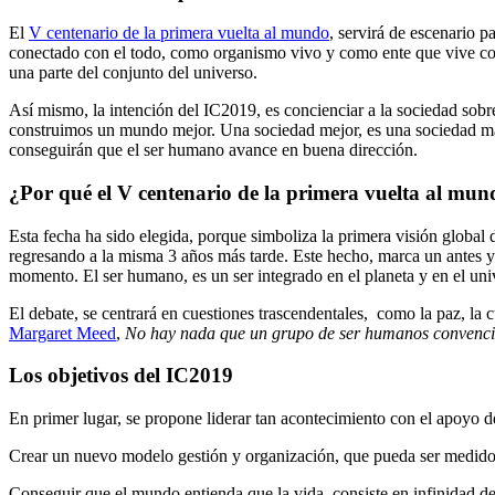
El
V centenario de la primera vuelta al mundo
, servirá de escenario p
conectado con el todo, como organismo vivo y como ente que vive con 
una parte del conjunto del universo.
Así mismo, la intención del IC2019, es concienciar a la sociedad sobr
construimos un mundo mejor. Una sociedad mejor, es una sociedad más u
conseguirán que el ser humano avance en buena dirección.
¿Por qué el V centenario de la primera vuelta al mu
Esta fecha ha sido elegida, porque simboliza la primera visión globa
regresando a la misma 3 años más tarde. Este hecho, marca un antes y
momento. El ser humano, es un ser integrado en el planeta y en el uni
El debate, se centrará en cuestiones trascendentales, como la paz, la c
Margaret Meed
,
No hay nada que un grupo de ser humanos convencid
Los objetivos del IC2019
En primer lugar, se propone liderar tan acontecimiento con el apoyo d
Crear un nuevo modelo gestión y organización, que pueda ser medido, 
Conseguir que el mundo entienda que la vida, consiste en infinidad de 