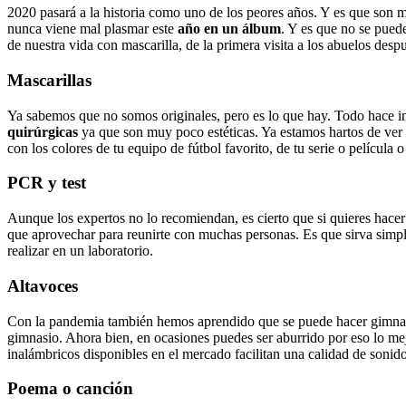
2020 pasará a la historia como uno de los peores años. Y es que son
nunca viene mal plasmar este
año en un álbum
. Y es que no se pue
de nuestra vida con mascarilla, de la primera visita a los abuelos desp
Mascarillas
Ya sabemos que no somos originales, pero es lo que hay. Todo hace indi
quirúrgicas
ya que son muy poco estéticas. Ya estamos hartos de ver e
con los colores de tu equipo de fútbol favorito, de tu serie o película 
PCR y test
Aunque los expertos no lo recomiendan, es cierto que si quieres hace
que aprovechar para reunirte con muchas personas. Es que sirva simp
realizar en un laboratorio.
Altavoces
Con la pandemia también hemos aprendido que se puede hacer gimnasia
gimnasio. Ahora bien, en ocasiones puedes ser aburrido por eso lo mej
inalámbricos disponibles en el mercado facilitan una calidad de sonido
Poema o canción