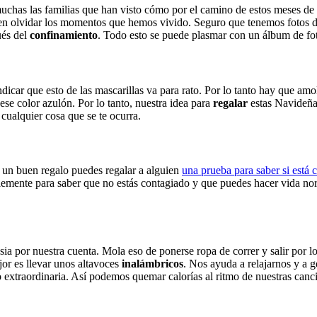
 muchas las familias que han visto cómo por el camino de estos meses 
den olvidar los momentos que hemos vivido. Seguro que tenemos fotos
ués del
confinamiento
. Todo esto se puede plasmar con un álbum de fo
car que esto de las mascarillas va para rato. Por lo tanto hay que amol
se color azulón. Por lo tanto, nuestra idea para
regalar
estas Navideñas
o cualquier cosa que se te ocurra.
r un buen regalo puedes regalar a alguien
una prueba para saber si est
lemente para saber que no estás contagiado y que puedes hacer vida n
 por nuestra cuenta. Mola eso de ponerse ropa de correr y salir por l
or es llevar unos altavoces
inalámbricos
. Nos ayuda a relajarnos y a g
 extraordinaria. Así podemos quemar calorías al ritmo de nuestras canci