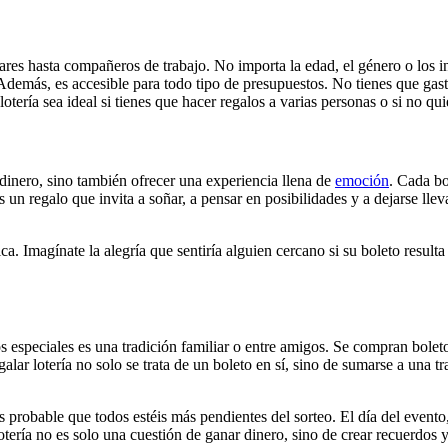
ares hasta compañeros de trabajo. No importa la edad, el género o los in
 Además, es accesible para todo tipo de presupuestos. No tienes que gas
otería sea ideal si tienes que hacer regalos a varias personas o si no qu
r dinero, sino también ofrecer una experiencia llena de
emoción
. Cada bo
un regalo que invita a soñar, a pensar en posibilidades y a dejarse llev
. Imagínate la alegría que sentiría alguien cercano si su boleto resulta 
s especiales es una tradición familiar o entre amigos. Se compran bolet
alar lotería no solo se trata de un boleto en sí, sino de sumarse a una 
es probable que todos estéis más pendientes del sorteo. El día del event
otería no es solo una cuestión de ganar dinero, sino de crear recuerdos