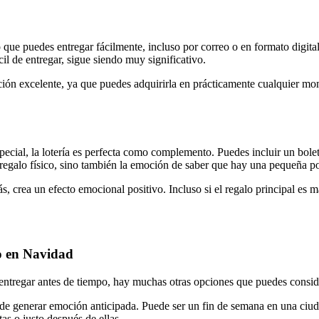
que puedes entregar fácilmente, incluso por correo o en formato digital,
cil de entregar, sigue siendo muy significativo.
pción excelente, ya que puedes adquirirla en prácticamente cualquier mom
especial, la lotería es perfecta como complemento. Puedes incluir un bol
regalo físico, sino también la emoción de saber que hay una pequeña pos
 crea un efecto emocional positivo. Incluso si el regalo principal es má
o en Navidad
a entregar antes de tiempo, hay muchas otras opciones que puedes consid
mas de generar emoción anticipada. Puede ser un fin de semana en una ci
tas o justo después de ellas.