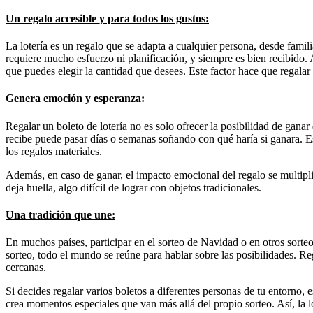
Un regalo accesible y para todos los gustos:
La lotería es un regalo que se adapta a cualquier persona, desde famili
requiere mucho esfuerzo ni planificación, y siempre es bien recibido.
que puedes elegir la cantidad que desees. Este factor hace que regalar l
Genera emoción y esperanza:
Regalar un boleto de lotería no es solo ofrecer la posibilidad de gana
recibe puede pasar días o semanas soñando con qué haría si ganara. Es 
los regalos materiales.
Además, en caso de ganar, el impacto emocional del regalo se multiplica
deja huella, algo difícil de lograr con objetos tradicionales.
Una tradición que une:
En muchos países, participar en el sorteo de Navidad o en otros sorteo
sorteo, todo el mundo se reúne para hablar sobre las posibilidades. Reg
cercanas.
Si decides regalar varios boletos a diferentes personas de tu entorno, 
crea momentos especiales que van más allá del propio sorteo. Así, la l