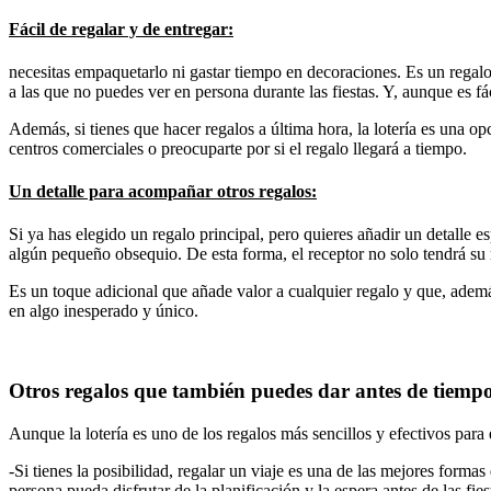
Fácil de regalar y de entregar:
necesitas empaquetarlo ni gastar tiempo en decoraciones. Es un regalo 
a las que no puedes ver en persona durante las fiestas. Y, aunque es fá
Además, si tienes que hacer regalos a última hora, la lotería es una o
centros comerciales o preocuparte por si el regalo llegará a tiempo.
Un detalle para acompañar otros regalos:
Si ya has elegido un regalo principal, pero quieres añadir un detalle 
algún pequeño obsequio. De esta forma, el receptor no solo tendrá su 
Es un toque adicional que añade valor a cualquier regalo y que, además,
en algo inesperado y único.
Otros regalos que también puedes dar antes de tiemp
Aunque la lotería es uno de los regalos más sencillos y efectivos par
-Si tienes la posibilidad, regalar un viaje es una de las mejores for
persona pueda disfrutar de la planificación y la espera antes de las fies