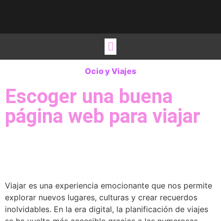
Viste tu hogar
Estilos de vida
Ideas para regalo
Ocio y Viajes
Ocio y Viajes
Escoger una buena
página web para viajar
Viajar es una experiencia emocionante que nos permite
explorar nuevos lugares, culturas y crear recuerdos
inolvidables. En la era digital, la planificación de viajes