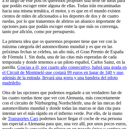
a lo largo de este post os queremos proponer una serie de ideas para
que podáis escoger entre alguna de ellas. Todas irán encaminadas
hacia una misma temática, el motor, y es que en el mundo existen
cientos de miles de aficionados a los deportes de dos y de cuatro
ruedas, por lo que trataremos de abriros un abanico importante de
opciones para que podáis escoger entre la que más os convenga,
tanto por afición, como por presupuesto.
La primera idea que os queremos proponer tiene que ver con la
máxima categoría del automovilismo mundial y es que en las
próximas fechas se celebra, un año más, el Gran Premio de España
de Fórmula 1. Sin duda, una de las citas más esperadas de cada
temporada y donde tenemos a un piloto español, Carlos Sainz, en la
parrilla.
Gracias a él, por cuarto año consecutivo, habrá una grada en
el Circuit de Montmeló que costará 99 euros en lugar de 340 y que,
además de la entrada, llevará una gorra y una bandera del piloto
madrileño
.
Otra de las opciones que podemos regalarle a un verdadero fan de
las cuatro ruedas tiene que ver con Alemania, más concretamente
con el circuito de Nürburgring Nordschleife, una de las mecas del
automovilismo mundial y donde todas las marcas se dan cita para
intentar ser el más rápido en el infierno verde. Por ello, de la mano
de
Transportes Cars
podemos hacer llegar el coche de esa persona
tan especial a Alemania para que, una vez allí, por unos pocos euros,
pueda sentir la sensación de pilotar en un trazado único y sentirse un