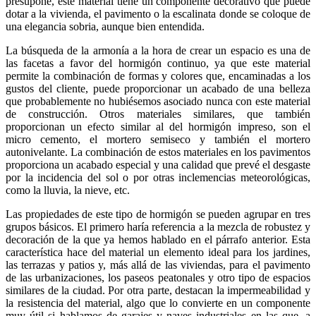
presupone, este material tiene un componente decorativo que puede
dotar a la vivienda, el pavimento o la escalinata donde se coloque de
una elegancia sobria, aunque bien entendida.
La búsqueda de la armonía a la hora de crear un espacio es una de
las facetas a favor del hormigón continuo, ya que este material
permite la combinación de formas y colores que, encaminadas a los
gustos del cliente, puede proporcionar un acabado de una belleza
que probablemente no hubiésemos asociado nunca con este material
de construcción. Otros materiales similares, que también
proporcionan un efecto similar al del hormigón impreso, son el
micro cemento, el mortero semiseco y también el mortero
autonivelante. La combinación de estos materiales en los pavimentos
proporciona un acabado especial y una calidad que prevé el desgaste
por la incidencia del sol o por otras inclemencias meteorológicas,
como la lluvia, la nieve, etc.
Las propiedades de este tipo de hormigón se pueden agrupar en tres
grupos básicos. El primero haría referencia a la mezcla de robustez y
decoración de la que ya hemos hablado en el párrafo anterior. Esta
característica hace del material un elemento ideal para los jardines,
las terrazas y patios y, más allá de las viviendas, para el pavimento
de las urbanizaciones, los paseos peatonales y otro tipo de espacios
similares de la ciudad. Por otra parte, destacan la impermeabilidad y
la resistencia del material, algo que lo convierte en un componente
muy útil si hablamos de garajes y naves industriales en las que, a