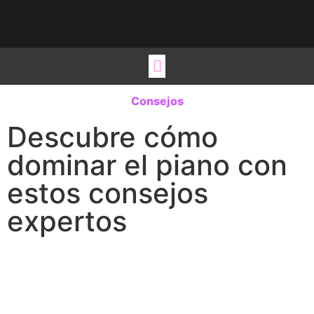
Viste tu hogar
Estilos de vida
Ideas para regalo
Ocio y Viajes
Consejos
Descubre cómo
dominar el piano con
estos consejos
expertos