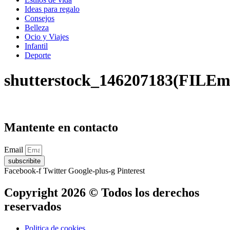
Ideas para regalo
Consejos
Belleza
Ocio y Viajes
Infantil
Deporte
shutterstock_146207183(FILEm
Mantente en contacto
Email
subscribite
Facebook-f
Twitter
Google-plus-g
Pinterest
Copyright 2026 © Todos los derechos
reservados
Politica de cookies