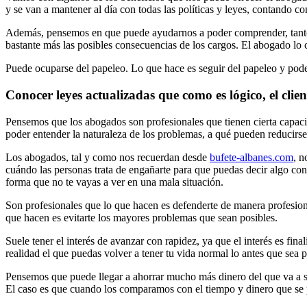
y se van a mantener al día con todas las políticas y leyes, contando c
Además, pensemos en que puede ayudarnos a poder comprender, tanto l
bastante más las posibles consecuencias de los cargos. El abogado lo c
Puede ocuparse del papeleo. Lo que hace es seguir del papeleo y poder 
Conocer leyes actualizadas que como es lógico, el clien
Pensemos que los abogados son profesionales que tienen cierta capaci
poder entender la naturaleza de los problemas, a qué pueden reducirse
Los abogados, tal y como nos recuerdan desde
bufete-albanes.com
, n
cuándo las personas trata de engañarte para que puedas decir algo con
forma que no te vayas a ver en una mala situación.
Son profesionales que lo que hacen es defenderte de manera profesiona
que hacen es evitarte los mayores problemas que sean posibles.
Suele tener el interés de avanzar con rapidez, ya que el interés es fi
realidad el que puedas volver a tener tu vida normal lo antes que sea p
Pensemos que puede llegar a ahorrar mucho más dinero del que va a su
El caso es que cuando los comparamos con el tiempo y dinero que se p