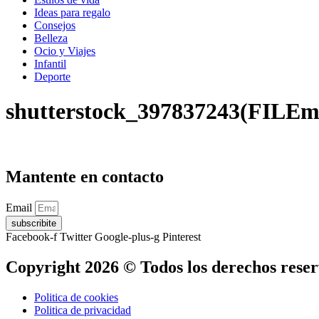
Ideas para regalo
Consejos
Belleza
Ocio y Viajes
Infantil
Deporte
shutterstock_397837243(FILEm
Mantente en contacto
Email
subscribite
Facebook-f
Twitter
Google-plus-g
Pinterest
Copyright 2026 © Todos los derechos rese
Politica de cookies
Politica de privacidad