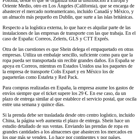
Polonia, desde el que se organiza toda la distribución a Europa y
Oriente Medio, otro en Los Ángeles (California), que se encarga de
abastecer el mercado norteamericano, incluido Canadá y México, y
un almacén más pequeño en Dublín, que surte a las islas británicas.
Respecto a la logística externa, lo que hace es alquilar parte de las
instalaciones de las empresas de transporte con las que trabaja. En el
caso de España: Correos, Zeleris, GLS y CTT Exprés.
Otra de las cuestiones es que Shein delega el empaquetado en otras
empresas. Utiliza un embalaje sencillo, suficiente como para que la
ropa pueda ser transportada sin recibir grandes daños. En España se
apoya en Correos, mientras en Estados Unidos usa los paquetes de
la empresa de transporte Colis Expart y en México los de
paqueterías como Estafeta y Red Pack.
Para compras realizadas en España, la empresa asume los gastos de
envíos siempre que el ticket supere los 29 €. En ese caso, da un
plazo de entrega similar al que establece el servicio postal, que oscila
entre una semana y quince días.
Si la prenda debe ser trasladada desde otro centro logístico, incluido
China, la página web aumenta el plazo de entrega. Shein hace un
estudio detallado de sus ventas. Enviando las prendas de ropa en
grandes cantidades a los almacenes que abastecen los mercados en
los que más se venden. Lo hace por continentes y por países.