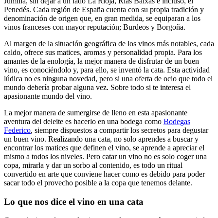
Jumilla, sin dejar a un lado La Rioja, Rias Baixas e incluso, el
Penedés. Cada región de España cuenta con su propia tradición y
denominación de origen que, en gran medida, se equiparan a los
vinos franceses con mayor reputación; Burdeos y Borgoña.
Al margen de la situación geográfica de los vinos más notables, cada
caldo, ofrece sus matices, aromas y personalidad propia. Para los
amantes de la enología, la mejor manera de disfrutar de un buen
vino, es conociéndolo y, para ello, se inventó la cata. Esta actividad
lúdica no es ninguna novedad, pero si una oferta de ocio que todo el
mundo debería probar alguna vez. Sobre todo si te interesa el
apasionante mundo del vino.
La mejor manera de sumergirse de lleno en esta apasionante
aventura del deleite es hacerlo en una bodega como
Bodegas
Federico
, siempre dispuestos a compartir los secretos para degustar
un buen vino. Realizando una cata, no solo aprendes a buscar y
encontrar los matices que definen el vino, se aprende a apreciar el
mismo a todos los niveles. Pero catar un vino no es solo coger una
copa, mirarla y dar un sorbo al contenido, es todo un ritual
convertido en arte que conviene hacer como es debido para poder
sacar todo el provecho posible a la copa que tenemos delante.
Lo que nos dice el vino en una cata