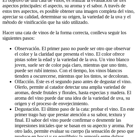
El objetivo de una cata de vinos, es realizar la evaluación de tres
aspectos principales: el aspecto, su aroma y el sabor. A través de
estos tres aspectos, es posible obtener una imagen completa del vino,
apreciar su calidad, determinar su origen, la variedad de la uva y el
método de vinificación que ha sido utilizado.
Hacer una cata de vinos de la forma correcta, conlleva seguir los
siguientes pasos:
Observación. El primer paso no puede ser otro que observar
el color y la claridad que presenta el vino. El color ofrece
pistas sobre la edad y la variedad de la uva. Un vino blanco
joven, suele ser de color paja claro, mientras que uno tinto,
puede ser rubí intenso. Con el tiempo, los vinos blancos
tienden a oscurecerse, mientras que los tintos, se decoloran.
Olfacción. Este es el segundo paso antes de degustar el vino.
Olerlo, permite al catador detectar una amplia variedad de
aromas, desde frutales y florales, hasta especias y madera. El
aroma del vino puede dar una idea de la variedad de uva, su
origen y el proceso de envejecimiento.
Degustación. El último paso de la cata: probar el vino. En este
primer trago hay que prestar atención a su sabor, textura y
final. El sabor del vino puede confirmar o desmentir las
impresiones iniciales que se basan en su aspecto y aroma. Por
otro lado, permite evaluar su cuerpo (la sensación de peso que
produce en boca) y su equilibrio: la armonía entre dulzor,