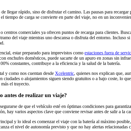
o de llegar rápido, sino de disfrutar el camino. Las pausas para recarg
 el tiempo de carga se convierte en parte del viaje, no en un inconvenient
 o centros comerciales ya ofrecen puntos de recarga para clientes. Busc
e tramo del viaje mientras uno descansa o disfruta del entorno. Incluso 
ad.
sencial, estar preparado para imprevistos como
estaciones fuera de servi
con enchufes domésticos, puede sacarte de un apuro en zonas sin infraes
0% constantes, contribuye a la eficiencia y la salud de la batería.
, tal y como nos cuentan desde
Xcelentric
, quienes nos explican que, aun
ciudades o alojamientos siguen siendo gratuitos o a bajo coste, lo que r
 más el trayecto.
co antes de realizar un viaje?
egurarse de que el vehículo esté en óptimas condiciones para garantizar
 hay varios aspectos clave que conviene revisar antes de salir a la car
principal y lo ideal es comenzar el viaje con la batería al máximo posible
za el nivel de autonomía previsto y que no hay alertas relacionadas con