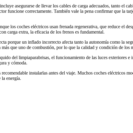
o incluye asegurarse de llevar los cables de carga adecuados, tanto el c
or funcione correctamente. También vale la pena confirmar que la tarjet
que los coches eléctricos usan frenada regenerativa, que reduce el desga
 con carga extra, la eficacia de los frenos es fundamental.
recta porque un inflado incorrecto afecta tanto la autonomía como la se
a más que uno de combustión, por lo que la calidad y condición de los 
quido del limpiaparabrisas, el funcionamiento de las luces exteriores e 
egura y cómoda.
 es recomendable instalarlas antes del viaje. Muchos coches eléctricos m
e la energía.