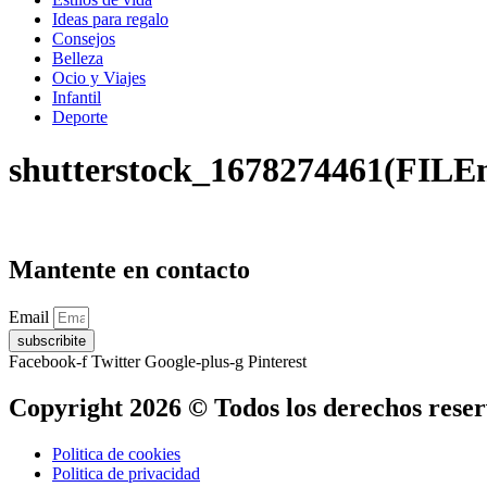
Ideas para regalo
Consejos
Belleza
Ocio y Viajes
Infantil
Deporte
shutterstock_1678274461(FILE
Mantente en contacto
Email
subscribite
Facebook-f
Twitter
Google-plus-g
Pinterest
Copyright 2026 © Todos los derechos rese
Politica de cookies
Politica de privacidad