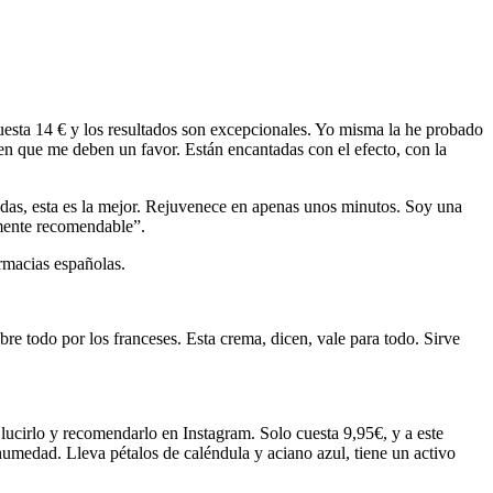
uesta 14 € y los resultados son excepcionales. Yo misma la he probado
en que me deben un favor. Están encantadas con el efecto, con la
udas, esta es la mejor. Rejuvenece en apenas unos minutos. Soy una
lmente recomendable”.
rmacias españolas.
re todo por los franceses. Esta crema, dicen, vale para todo. Sirve
e lucirlo y recomendarlo en Instagram. Solo cuesta 9,95€, y a este
 humedad. Lleva pétalos de caléndula y aciano azul, tiene un activo