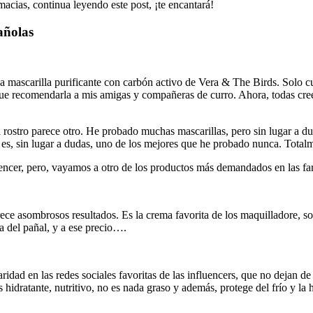
macias, continua leyendo este post, ¡te encantará!
añolas
a mascarilla purificante con carbón activo de Vera & The Birds. Solo c
 que recomendarla a mis amigas y compañeras de curro. Ahora, todas cre
i rostro parece otro. He probado muchas mascarillas, pero sin lugar a d
 es, sin lugar a dudas, uno de los mejores que he probado nunca. Tota
encer, pero, vayamos a otro de los productos más demandados en las fa
ce asombrosos resultados. Es la crema favorita de los maquilladore, sob
a del pañal, y a ese precio….
aridad en las redes sociales favoritas de las influencers, que no dejan d
 hidratante, nutritivo, no es nada graso y además, protege del frío y la