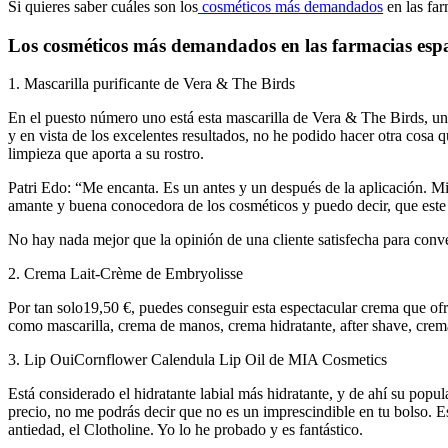
Si quieres saber cuáles son los
cosméticos más demandados
en las far
Los cosméticos más demandados en las farmacias esp
1. Mascarilla purificante de Vera & The Birds
En el puesto número uno está esta mascarilla de Vera & The Birds, un
y en vista de los excelentes resultados, no he podido hacer otra cosa
limpieza que aporta a su rostro.
Patri Edo: “Me encanta. Es un antes y un después de la aplicación. M
amante y buena conocedora de los cosméticos y puedo decir, que este
No hay nada mejor que la opinión de una cliente satisfecha para conv
2. Crema Lait-Crème de Embryolisse
Por tan solo19,50 €, puedes conseguir esta espectacular crema que ofre
como mascarilla, crema de manos, crema hidratante, after shave, crem
3. Lip OuiCornflower Calendula Lip Oil de MIA Cosmetics
Está considerado el hidratante labial más hidratante, y de ahí su popul
precio, no me podrás decir que no es un imprescindible en tu bolso. Es
antiedad, el Clotholine. Yo lo he probado y es fantástico.