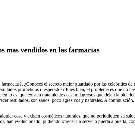
os más vendidos en las farmacias
 farmacias?, ¿Conoces el secreto mejor guardado por las celebrities de
 resultados prometidos o esperados? Pues bien, el problema es que no has
én lo es, que existen tratamientos casi milagrosos que dejan la piel del r
recer resultados, son sanos, poco agresivos y naturales. A continuación
alquier cosa y exigen cosméticos naturales, que no perjudiquen su salu
os, han evolucionado, pudiendo ofrecer un servicio puerta a puerta, con 