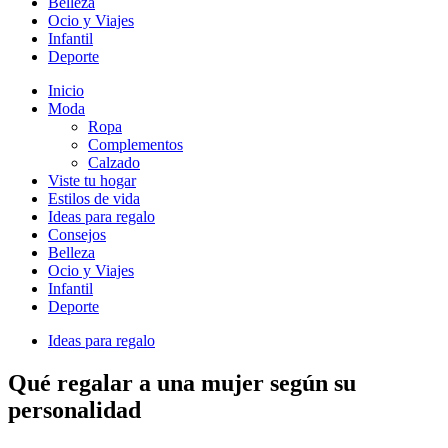
Belleza
Ocio y Viajes
Infantil
Deporte
Inicio
Moda
Ropa
Complementos
Calzado
Viste tu hogar
Estilos de vida
Ideas para regalo
Consejos
Belleza
Ocio y Viajes
Infantil
Deporte
Ideas para regalo
Qué regalar a una mujer según su
personalidad