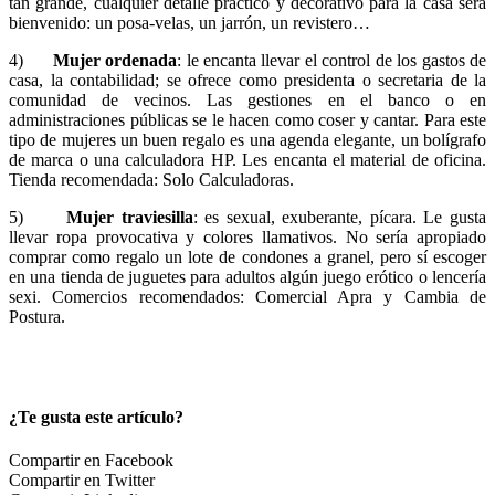
tan grande, cualquier detalle práctico y decorativo para la casa será
bienvenido: un posa-velas, un jarrón, un revistero…
4)
Mujer ordenada
: le encanta llevar el control de los gastos de
casa, la contabilidad; se ofrece como presidenta o secretaria de la
comunidad de vecinos. Las gestiones en el banco o en
administraciones públicas se le hacen como coser y cantar. Para este
tipo de mujeres un buen regalo es una agenda elegante, un bolígrafo
de marca o una
calculadora HP
. Les encanta el material de oficina.
Tienda recomendada: Solo Calculadoras.
5)
Mujer traviesilla
: es sexual, exuberante, pícara. Le gusta
llevar ropa provocativa y colores llamativos. No sería apropiado
comprar como regalo un lote de
condones a granel
, pero sí escoger
en una
tienda de juguetes para adultos
algún juego erótico o lencería
sexi. Comercios recomendados: Comercial Apra y Cambia de
Postura.
¿Te gusta este artículo?
Compartir en Facebook
Compartir en Twitter