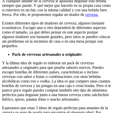
A cualquier amante de la cerveza le apasiona degustar esta bebida
siempre que puede. Y qué mejor que hacerlo en su propia casa como
si estuviera en un bar, con la misma calidad y con una bebida bien
fresca. Por ello, te proponemos regalar un tirador de
cerveza.
Existen diferentes tipos de tiradores de cerveza, algunos bastante
económicos. Escoger uno u otro dependerá de diferentes aspectos
como el tamaño, ya que debes pensar en este aspecto porque
algunos tiradores son bastante grandes, pero otros se pueden colocar
sin problemas en la encimera de casa o en una mesa porque son
pequeños.
Pack de cervezas artesanales u originales
Y la última idea de regalo es elaborar un pack de cervezas
artesanales u originales para que pruebe sabores nuevos. Puedes
escoger botellas de diferentes países, características o incluso
cervezas con sabor a frutas o combinaciones con otras bebidas
alcohólicas como ron o vodka. La idea es que compres unas cuantas
botellas de cerveza y las pongas en una caja o cesta bonita. Pero si te
parece poco regalo puedes comprar también otro tipo de alimentos
perfectos para degustar junto a una buena cerveza como salchichón
ibérico, queso, patatas fritas o snacks artesanales.
Esperamos que estas 5 ideas de regalo perfectas para amantes de la
cerveza os sean de ayuda para encontrar el obsequio ideal. Por