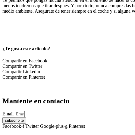
Te pedimos que pongas mucha atención en el momento de hacer la com
menos tendremos que tirar después. Y por cierto, nunca compres las b
medio ambiente. Asegúrate de tener siempre en el coche y si alguna vez
¿Te gusta este artículo?
Compartir en Facebook
Compartir en Twitter
Compartir Linkedin
Compartir en Pinterest
Mantente en contacto
Email
subscribite
Facebook-f
Twitter
Google-plus-g
Pinterest