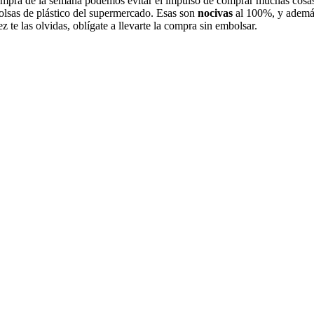
pra de la semana podemos evitar el impulso de comprar muchas cosas 
olsas de plástico del supermercado. Esas son
nocivas
al 100%, y además
 te las olvidas, oblígate a llevarte la compra sin embolsar.