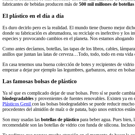
fabricantes de bebidas producen más de
500 mil millones de botellas
El plástico en el día a día
Es duro decirlo pero es la realidad. El mundo tiene (bueno mejor di
donde su fabricación es abrumadora, su reciclaje es inefectivo y los
especies y provocando cambios en el planeta. Nos estamos ahogando e
Como antes decíamos, botellas, las tapas de los libros, cables, lámpara
anillos que juntan las latas de cerveza…Todo, todo, todo en esta vida 
En casa tenemos una buena colección de botes y recipientes de vidrio 
empezar a dejar por ejemplo las legumbres, garbanzos, arroz en bolsas
Las famosas bolsas de plástico
Ya sé que es complicado dejar de usar bolsas. Pero sí se puede cambia
biodegradables
y provenientes de fuentes renovables. Existen ya en
Plásticos Genil
con las bolsas biodegradables se puede reducir mucho l
procedentes del almidón de maíz o de patata, bajo unos estrictos est
Son muy usadas las
botellas de plástico
para beber agua. Pues bien, l
recomendable son las botellas de vidrio con funda de silicona. Inclus