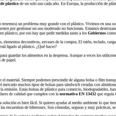
 de plástico
de un solo uso cada año. En Europa, la producción de plást
cho tenemos) un problema muy grande con el plástico. Vivimos en una so
 intentos por gestionar un uso moderado no funcionan. Estamos destrozan
n plástico, por eso hay que pedir medidas tanto a los
Gobiernos
como 
s, elementos decorativos, envases de la compra, El ratón, teclado, cargad
está ligado al plástico. ¿Qué hacer?
para guardar los alimentos en la despensa. Aunque a veces los utilicemo
 de papel.
r el material. Siempre podemos prescindir de alguna bolsa o film trans
 el mercado muchos tipos de bolsas para sándwich creadas con almidone
a emisión. Estas bolsas de plástico para comercio, biodegradables, bar
ándares de calidad que cumplen con la
normativa EN 13432
que regula 
a solución es bien fácil. Si quieres ayudar al medio ambiente lo que tien
o las encuentras de biberones. Son cómodas, seguras y muy prácticas, se