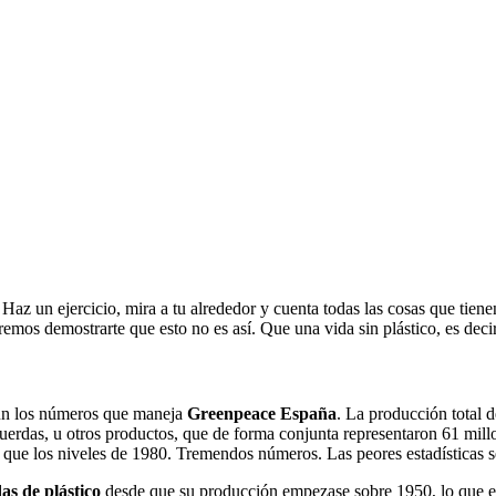
a. Haz un ejercicio, mira a tu alrededor y cuenta todas las cosas que ti
remos demostrarte que esto no es así. Que una vida sin plástico, es deci
gún los números que maneja
Greenpeace
España
. La producción total d
, cuerdas, u otros productos, que de forma conjunta representaron 61 mi
 que los niveles de 1980. Tremendos números. Las peores estadísticas 
as de plástico
desde que su producción empezase sobre 1950, lo que equ