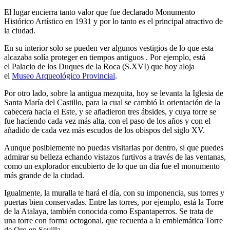
El lugar encierra tanto valor que fue declarado Monumento
Histórico Artístico en 1931 y por lo tanto es el principal atractivo de
la ciudad.
En su interior solo se pueden ver algunos vestigios de lo que esta
alcazaba solía proteger en tiempos antiguos . Por ejemplo, está
el Palacio de los Duques de la Roca (S.XVI) que hoy aloja
el
Museo Arqueológico Provincial
.
Por otro lado, sobre la antigua mezquita, hoy se levanta la Iglesia de
Santa María del Castillo, para la cual se cambió la orientación de la
cabecera hacia el Este, y se añadieron tres ábsides, y cuya torre se
fue haciendo cada vez más alta, con el paso de los años y con el
añadido de cada vez más escudos de los obispos del siglo XV.
Aunque posiblemente no puedas visitarlas por dentro, si que puedes
admirar su belleza echando vistazos furtivos a través de las ventanas,
como un explorador encubierto de lo que un día fue el monumento
más grande de la ciudad.
Igualmente, la muralla te hará el día, con su imponencia, sus torres y
puertas bien conservadas. Entre las torres, por ejemplo, está la Torre
de la Atalaya, también conocida como Espantaperros. Se trata de
una torre con forma octogonal, que recuerda a la emblemática Torre
de Oro en Sevilla.