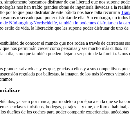
s, simplemente buscamos disfrutar de esa libertad que nos supone poder
nologías nos han traído grandes obras de ingeniería llevadas a la realid
lo por lo que para disfrutar de este bólido nos hace falta recurrir a
Tran
hayamos reservado para poder disfrutar de ella. Sin embargo, no todos
 de Nürburgring-Nordschleife, también lo podemos disfrutar en la carr
estilo de vida, la liberación que les supone poder disfrutar de uno de 
 posibilidad de conocer el mundo que nos rodea a través de carreteras s
y que nos permitirán crecer como personas y ser mucho más cultos. En 
ía a día, sino que también pueden llegar a ser parte de la familia. Uno
s grandes salvavidas y es que, gracias a ellos y a sus competitivos pre
uspensión regulada por ballestas, la imagen de los más jóvenes viendo
ñoramos.
ocializar
ículos, ya sean por marca, por modelo o por época en la que se ha const
ferentes enclaves turísticos, bodegas, parajes… y que, de forma habitual
os dueños de los coches para poder compartir experiencias, anécdotas y