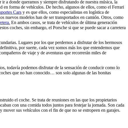
 ir a donde queramos y siempre disfrutando de nuestra música, la
ad en forma de vehículos. De hecho, algunos de ellos, como el Ferrari
sportes Cars
y es que ellos, como especialistas en logística de
 los nuevos modelos han de ser transportados en camión. Otros, como
etera.
En ambos casos, se trata de vehículos de última generación
estos coches, sin embargo, el Porsche si que se puede sacar a carretera
ecundarias. Lugares por los que perdernos a disfrutar de los hermosos
definitiva, por suerte, cada vez somos más los que entendemos que
s compañeros de viaje y de aventuras que recorrerán miles de
cios, todavía podemos disfrutar de la sensación de conducir como lo
 coches que no han conocido… son solo algunas de las bonitas
ruido el coche. Se trata de reuniones en las que los propietarios
, acaban con una comida todos juntos para festejar la jornada. Son cada
 mover sus vehículos con el fin de que no se estropeen en garajes.