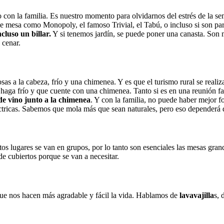
o con la familia. Es nuestro momento para olvidarnos del estrés de la se
de mesa como Monopoly, el famoso Trivial, el Tabú, o incluso si son pa
ncluso un billar.
Y si tenemos jardín, se puede poner una canasta. Son
 cenar.
s a la cabeza, frío y una chimenea. Y es que el turismo rural se realiza
e haga frío y que cuente con una chimenea. Tanto si es en una reunión f
e vino junto a la chimenea
. Y con la familia, no puede haber mejor 
ctricas. Sabemos que mola más que sean naturales, pero eso dependerá de
os lugares se van en grupos, por lo tanto son esenciales las mesas gra
e cubiertos porque se van a necesitar.
 que nos hacen más agradable y fácil la vida. Hablamos de
lavavajilla
s, 