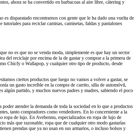
tos, ahora se ha convertido en barbacoas al aire libre, cátering y
no es disparatado encontrarnos con gente que le ha dado una vuelta de
tutoriales para reciclar camisas, camisetas, faldas y pantalones
s que no es que no se venda moda, simplemente es que hay un sector
a del reciclaje por encima de la de gastar y comprar a la primera de
mo Chicfy o Wallapop, y cualquier otro tipo de producto, desde
itamos ciertos productos que luego no vamos a volver a gastar, se
ía un gasto increíble en la compra de carrito, silla de automóvil,
es algún partido, y muchos nuevos padres y madres, sabiendo el poco
a poder atender la demanda de toda la sociedad en lo que a productos
lientes, tanto compradores como vendedores. En lo concerniente a la
so ropa de lujo. En Avebennu, especializados en ropa de lujo de
ecio más que razonable, ropa que de cualquier otro modo gastarías
tienen prendas que ya no usan en sus armarios, o incluso bolsos y