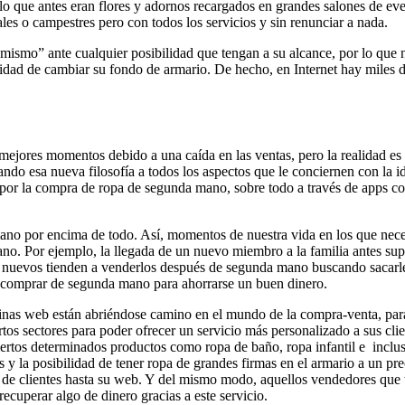
lo que antes eran flores y adornos recargados en grandes salones de even
les o campestres pero con todos los servicios y sin renunciar a nada.
mismo” ante cualquier posibilidad que tengan a su alcance, por lo que 
idad de cambiar su fondo de armario. De hecho, en Internet hay miles de 
 mejores momentos debido a una caída en las ventas, pero la realidad e
o esa nueva filosofía a todos los aspectos que le conciernen con la ide
 por la compra de ropa de segunda mano, sobre todo a través de apps co
no por encima de todo. Así, momentos de nuestra vida en los que neces
. Por ejemplo, la llegada de un nuevo miembro a la familia antes supon
s nuevos tienden a venderlos después de segunda mano buscando sacarl
n comprar de segunda mano para ahorrarse un buen dinero.
ginas web están abriéndose camino en el mundo de la compra-venta, par
ertos sectores para poder ofrecer un servicio más personalizado a sus c
iertos determinados productos como ropa de baño, ropa infantil e inclu
y la posibilidad de tener ropa de grandes firmas en el armario a un pr
es de clientes hasta su web. Y del mismo modo, aquellos vendedores que 
recuperar algo de dinero gracias a este servicio.