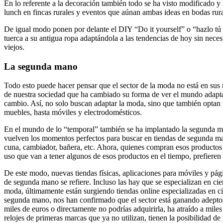
En lo referente a la decoración también todo se ha visto modificado y 
lunch en fincas rurales y eventos que aúnan ambas ideas en bodas rura
De igual modo ponen por delante el DIY “Do it yourself” o “hazlo tú 
tuerca a su antigua ropa adaptándola a las tendencias de hoy sin neces
viejos.
La segunda mano
Todo esto puede hacer pensar que el sector de la moda no está en sus
de nuestra sociedad que ha cambiado su forma de ver el mundo adaptand
cambio. Así, no solo buscan adaptar la moda, sino que también optan
muebles, hasta móviles y electrodomésticos.
En el mundo de lo “temporal” también se ha implantado la segunda ma
vuelven los momentos perfectos para buscar en tiendas de segunda mano
cuna, cambiador, bañera, etc. Ahora, quienes compran esos producto
uso que van a tener algunos de esos productos en el tiempo, prefiere
De este modo, nuevas tiendas físicas, aplicaciones para móviles y pá
de segunda mano se refiere. Incluso las hay que se especializan en ci
moda, últimamente están surgiendo tiendas online especializadas en c
segunda mano, nos han confirmado que el sector está ganando adeptos 
miles de euros o directamente no podrías adquirirla, ha atraído a mil
relojes de primeras marcas que ya no utilizan, tienen la posibilidad de 