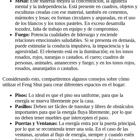
Metal:
Este material mejora la concentración, la agudeza
mental y la independencia. Está presente en cuadros, objetos y
esculturas creadas con ese material, también en cementos,
mármoles y losas; en formas circulares y arqueadas, en el uso
de los blancos y los tonos pasteles. En exceso desarrolla
tozudez, falta de trabajo en equipo y de compromiso.
Fuego:
Potencia cualidades de liderazgo y enciende
relaciones emocionales saludables. Si se presenta en demasía,
puede estimular la conducta impulsiva, la impaciencia y la
agresividad. El elemento está en la iluminación; en los tonos
rosados, rojos, naranjas o castaños. el cuero; cuadros de
personas, animales, amaneceres y fuego; y en los tonos rojos,
rosados, anaranjados o castaños.
Considerando esto, compartiremos algunos consejos sobre cómo
utilizar el Feng Shui para crear diferentes espacios en el hogar:
Pisos:
Lo ideal es que el piso sea uniforme, para que la
energía se mueva libremente por la casa.
Pasillos:
Deben ser fáciles de transitar y libres de obstáculos
importantes para que la energía fluya libremente, por lo que
no deben tener muebles que intercepten el paso.
Puertas y Ventanas:
La energía entra por la puerta principal,
por lo que se recomienda tener una sola. En el caso de las
ventanas, ayudan al flujo de energía, siempre y cuando estén