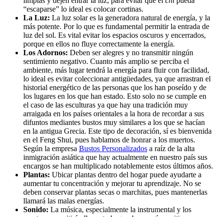
limpias y dejen entrar la luz, para evitar que el
chi
pueda
“escaparse” lo ideal es colocar cortinas.
La Luz:
La luz solar es la generadora natural de energía, y la
más potente. Por lo que es fundamental permitir la entrada de
luz del sol. Es vital evitar los espacios oscuros y encerrados,
porque en ellos no fluye correctamente la energía.
Los Adornos:
Deben ser alegres y no transmitir ningún
sentimiento negativo. Cuanto más amplio se perciba el
ambiente, más lugar tendrá la energía para fluir con facilidad,
lo ideal es evitar coleccionar antigüedades, ya que arrastran el
historial energético de las personas que los han poseído y de
los lugares en los que han estado. Esto solo no se cumple en
el caso de las esculturas ya que hay una tradición muy
arraigada en los países orientales a la hora de recordar a sus
difuntos mediantes bustos muy similares a los que se hacían
en la antigua Grecia. Este tipo de decoración, sí es bienvenida
en el Feng Shui, pues hablamos de honrar a los muertos.
Según la empresa
Bustos Personalizados
a raíz de la alta
inmigración asiática que hay actualmente en nuestro país sus
encargos se han multiplicado notablemente estos últimos años.
Plantas:
Ubicar plantas dentro del hogar puede ayudarte a
aumentar tu concentración y mejorar tu aprendizaje. No se
deben conservar plantas secas o marchitas, pues mantenerlas
llamará las malas energías.
Sonido:
La música, especialmente la instrumental y los