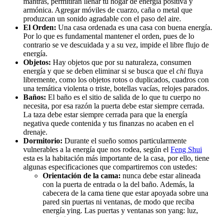
mantras, permitirán llenar tu hogar de energía positiva y
armónica. Agregar móviles de cuarzo, caña o metal que
produzcan un sonido agradable con el paso del aire.
El Orden:
Una casa ordenada es una casa con buena energía.
Por lo que es fundamental mantener el orden, pues de lo
contrario se ve descuidada y a su vez, impide el libre flujo de
energía.
Objetos:
Hay objetos que por su naturaleza, consumen
energía y que se deben eliminar si se busca que el
chi
fluya
libremente, como los objetos rotos o duplicados, cuadros con
una temática violenta o triste, botellas vacías, relojes parados.
Baños:
El baño es el sitio de salida de lo que tu cuerpo no
necesita, por esa razón la puerta debe estar siempre cerrada.
La taza debe estar siempre cerrada para que la energía
negativa quede contenida y tus finanzas no acaben en el
drenaje.
Dormitorio:
Durante el sueño somos particularmente
vulnerables a la energía que nos rodea, según el
Feng Shui
esta es la habitación más importante de la casa, por ello, tiene
algunas especificaciones que compartiremos con ustedes:
Orientación de la cama:
nunca debe estar alineada
con la puerta de entrada o la del baño. Además, la
cabecera de la cama tiene que estar apoyada sobre una
pared sin puertas ni ventanas, de modo que reciba
energía ying. Las puertas y ventanas son yang: luz,