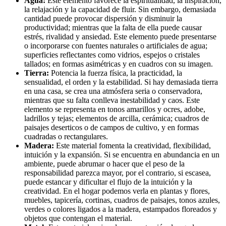
Agua:
Este elemento favorece la espiritualidad, la inspiración,
la relajación y la capacidad de fluir. Sin embargo, demasiada
cantidad puede provocar dispersión y disminuir la
productividad; mientras que la falta de ella puede causar
estrés, rivalidad y ansiedad. Este elemento puede presentarse
o incorporarse con fuentes naturales o artificiales de agua;
superficies reflectantes como vidrios, espejos o cristales
tallados; en formas asimétricas y en cuadros con su imagen.
Tierra:
Potencia la fuerza física, la practicidad, la
sensualidad, el orden y la estabilidad. Si hay demasiada tierra
en una casa, se crea una atmósfera seria o conservadora,
mientras que su falta conlleva inestabilidad y caos. Este
elemento se representa en tonos amarillos y ocres, adobe,
ladrillos y tejas; elementos de arcilla, cerámica; cuadros de
paisajes deserticos o de campos de cultivo, y en formas
cuadradas o rectangulares.
Madera:
Este material fomenta la creatividad, flexibilidad,
intuición y la expansión. Si se encuentra en abundancia en un
ambiente, puede abrumar o hacer que el peso de la
responsabilidad parezca mayor, por el contrario, si escasea,
puede estancar y dificultar el flujo de la intuición y la
creatividad. En el hogar podemos verla en plantas y flores,
muebles, tapicería, cortinas, cuadros de paisajes, tonos azules,
verdes o colores ligados a la madera, estampados floreados y
objetos que contengan el material.