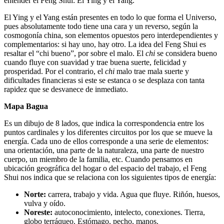
entender el Feng Shui: El Ying y el Yang.
El Ying y el Yang están presentes en todo lo que forma el Universo,
pues absolutamente todo tiene una cara y un reverso, según la
cosmogonía china, son elementos opuestos pero interdependientes y
complementarios: si hay uno, hay otro. La idea del Feng Shui es
resaltar el “chi bueno”, por sobre el malo. El
chi
se considera bueno
cuando fluye con suavidad y trae buena suerte, felicidad y
prosperidad. Por el contrario, el
chi
malo trae mala suerte y
dificultades financieras si este se estanca o se desplaza con tanta
rapidez que se desvanece de inmediato.
Mapa Bagua
Es un dibujo de 8 lados, que indica la correspondencia entre los
puntos cardinales y los diferentes circuitos por los que se mueve la
energía. Cada uno de ellos corresponde a una serie de elementos:
una orientación, una parte de la naturaleza, una parte de nuestro
cuerpo, un miembro de la familia, etc. Cuando pensamos en
ubicación geográfica del hogar o del espacio del trabajo, el Feng
Shui nos indica que se relaciona con los siguientes tipos de energía:
Norte:
carrera, trabajo y vida. Agua que fluye. Riñón, huesos,
vulva y oído.
Noreste:
autoconocimiento, intelecto, conexiones. Tierra,
globo terráqueo. Estómago, pecho, manos.