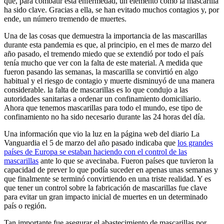
que, para combatir esta enfermedad, un elemento como la mascarilla
ha sido clave. Gracias a ella, se han evitado muchos contagios y, por
ende, un número tremendo de muertes.
Una de las cosas que demuestra la importancia de las mascarillas
durante esta pandemia es que, al principio, en el mes de marzo del
año pasado, el tremendo miedo que se extendió por todo el país
tenía mucho que ver con la falta de este material. A medida que
fueron pasando las semanas, la mascarilla se convirtió en algo
habitual y el riesgo de contagio y muerte disminuyó de una manera
considerable. la falta de mascarillas es lo que condujo a las
autoridades sanitarias a ordenar un confinamiento domiciliario.
Ahora que tenemos mascarillas para todo el mundo, ese tipo de
confinamiento no ha sido necesario durante las 24 horas del día.
Una información que vio la luz en la página web del diario La
Vanguardia el 5 de marzo del año pasado indicaba que
los grandes
países de Europa se estaban haciendo con el control de las
mascarillas
ante lo que se avecinaba. Fueron países que tuvieron la
capacidad de prever lo que podía suceder en apenas unas semanas y
que finalmente se terminó convirtiendo en una triste realidad. Y es
que tener un control sobre la fabricación de mascarillas fue clave
para evitar un gran impacto inicial de muertes en un determinado
país o región.
Tan importante fue asegurar el abastecimiento de mascarillas por