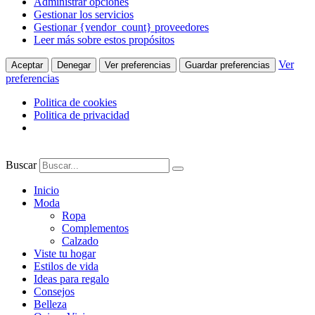
Administrar opciones
Gestionar los servicios
Gestionar {vendor_count} proveedores
Leer más sobre estos propósitos
Ver
Aceptar
Denegar
Ver preferencias
Guardar preferencias
preferencias
Politica de cookies
Politica de privacidad
Ir
al
Buscar
contenido
Inicio
Moda
Ropa
Complementos
Calzado
Viste tu hogar
Estilos de vida
Ideas para regalo
Consejos
Belleza