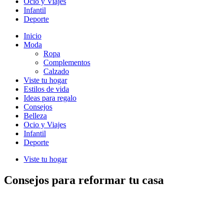
Ocio y Viajes
Infantil
Deporte
Inicio
Moda
Ropa
Complementos
Calzado
Viste tu hogar
Estilos de vida
Ideas para regalo
Consejos
Belleza
Ocio y Viajes
Infantil
Deporte
Viste tu hogar
Consejos para reformar tu casa