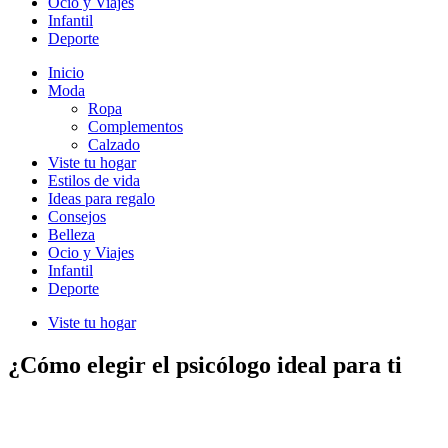
Ocio y Viajes
Infantil
Deporte
Inicio
Moda
Ropa
Complementos
Calzado
Viste tu hogar
Estilos de vida
Ideas para regalo
Consejos
Belleza
Ocio y Viajes
Infantil
Deporte
Viste tu hogar
¿Cómo elegir el psicólogo ideal para ti