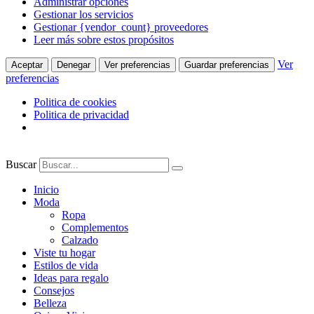
Administrar opciones
Gestionar los servicios
Gestionar {vendor_count} proveedores
Leer más sobre estos propósitos
Ver
Aceptar
Denegar
Ver preferencias
Guardar preferencias
preferencias
Politica de cookies
Politica de privacidad
Ir
al
Buscar
contenido
Inicio
Moda
Ropa
Complementos
Calzado
Viste tu hogar
Estilos de vida
Ideas para regalo
Consejos
Belleza